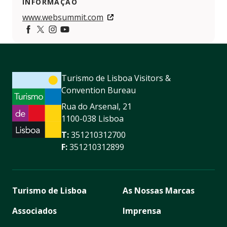
INFORMAÇÃO
www.websummit.com
Facebook
https://twitter.com/websummit
https://www.instagram.com/websummit/
https://www.youtube.com/websummit
Turismo de Lisboa Visitors &
Convention Bureau
Rua do Arsenal, 21
1100-038 Lisboa
T:
351210312700
F:
351210312899
Turismo de Lisboa
As Nossas Marcas
Associados
Imprensa