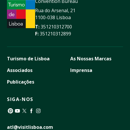
Convention Bureau
Rua do Arsenal, 21
1100-038 Lisboa
T:
351210312700
F:
351210312899
Turismo de Lisboa
As Nossas Marcas
Associados
Imprensa
Publicações
SIGA-NOS
Pinterest
YouTube
Twitter
Facebook
Instagram
atl@visitlisboa.com