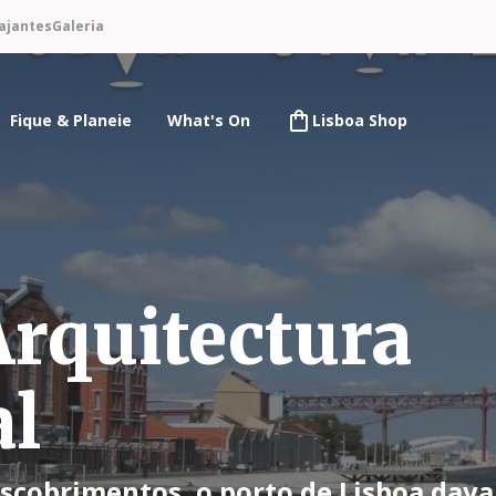
ajantes
Galeria
Fique & Planeie
What's On
Lisboa Shop
Arquitectura
al
escobrimentos, o porto de Lisboa dav