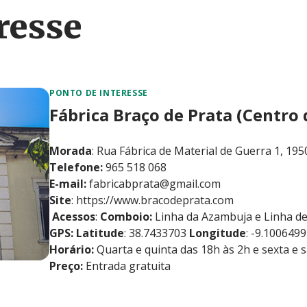
resse
PONTO DE INTERESSE
Fábrica Braço de Prata (Centro 
Morada
: Rua Fábrica de Material de Guerra 1, 19
Telefone:
965 518 068
E-mail:
fabricabprata@gmail.com
Site
:
https://www.bracodeprata.com
Acessos
:
Comboio:
Linha da Azambuja e Linha de
GPS:
Latitude
: 38.7433703
Longitude
: -9.1006499
Horário:
Quarta e quinta das 18h às 2h e sexta e 
Preço:
Entrada gratuita