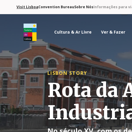
Visit Lisboa
Convention Bureau
Sobre Nós
Informações para vi
Cultura & Ar Livre
Ver & Fazer
Logo do Turismo de Lisboa
LISBON STORY
Rota da 
Industri
No século XV, com os d