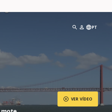
Pesquisar
PT
O meu perfil
VER VÍDEO
a mote