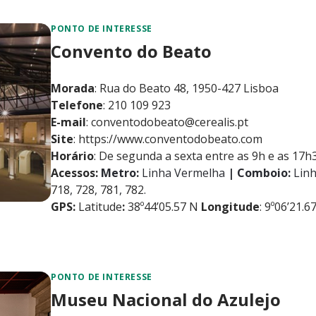
PONTO DE INTERESSE
Convento do Beato
Morada
: Rua do Beato 48, 1950-427 Lisboa
Telefone
: 210 109 923
E-mail
: conventodobeato@cerealis.pt
Site
:
https://www.conventodobeato.com
Horário
: De segunda a sexta entre as 9h e as 17h3
Acessos:
Metro:
Linha Vermelha
| Comboio:
Linh
718
,
728
,
781
,
782
.
GPS:
Latitude
:
38º44’05.57 N
Longitude
: 9º06’21.6
PONTO DE INTERESSE
Museu Nacional do Azulejo