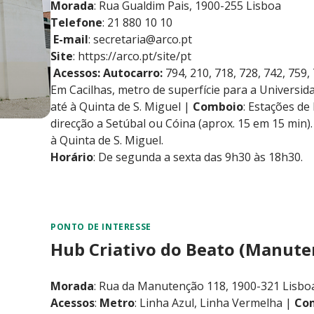
Morada
: Rua Gualdim Pais, 1900-255 Lisboa
Telefone
: 21 880 10 10
E-mail
:
secretaria@arco.pt
Site
:
https://arco.pt/site/pt
Acessos: Autocarro:
794, 210, 718, 728, 742, 759,
Em Cacilhas, metro de superfície para a Universida
até à Quinta de S. Miguel |
Comboio
: Estações d
direcção a Setúbal ou Cóina (aprox. 15 em 15 min).
à Quinta de S. Miguel.
Horário
: De segunda a sexta das 9h30 às 18h30.
PONTO DE INTERESSE
Hub Criativo do Beato (Manute
Morada
: Rua da Manutenção 118, 1900-321 Lisbo
Acessos
:
Metro
: Linha Azul, Linha Vermelha |
Co