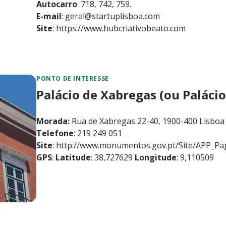
Autocarro
: 718, 742, 759.
E-mail
:
geral@startuplisboa.com
Site
:
https://www.hubcriativobeato.com
PONTO DE INTERESSE
Palácio de Xabregas (ou Paláci
Morada:
Rua de Xabregas 22-40, 1900-400 Lisboa
Telefone
: 219 249 051
Site
:
http://www.monumentos.gov.pt/Site/APP_Pa
GPS
:
Latitude
: 38,727629
Longitude
: 9,110509