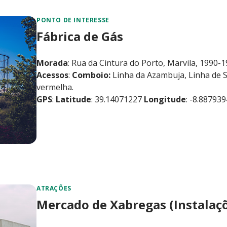
PONTO DE INTERESSE
Fábrica de Gás
Morada
: Rua da Cintura do Porto, Marvila, 1990-
Acessos
:
Comboio:
Linha da Azambuja, Linha de 
vermelha.
GPS
:
Latitude
: 39.14071227
Longitude
: -8.88793
ATRAÇÕES
Mercado de Xabregas (Instalaçõe