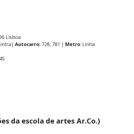
196 Lisboa
Sintra|
Autocarro:
728, 781 |
Metro
: Linha
945
s da escola de artes Ar.Co.)