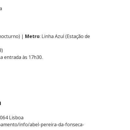
a
(nocturno) |
Metro
: Linha Azul (Estação de
8)
ma entrada às 17h30.
a
 064 Lisboa
pamento/info/abel-pereira-da-fonseca-