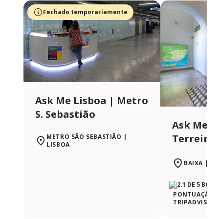
Fechado temporariamente
Ask Me Lisboa | Metro
S. Sebastião
Ask Me L
Terreiro
METRO SÃO SEBASTIÃO |
LISBOA
BAIXA | L
PONTUAÇÃO D
TRIPADVISOR