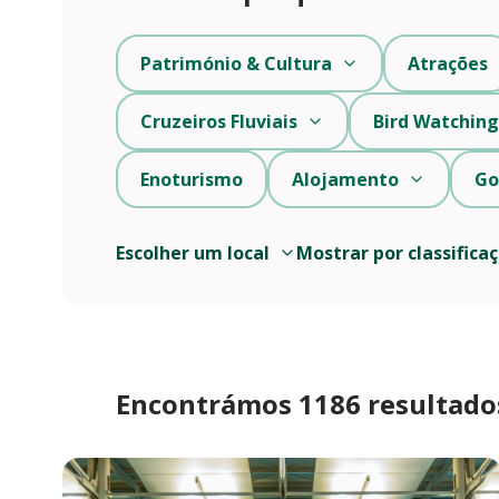
Património & Cultura
Atrações
Cruzeiros Fluviais
Bird Watching
Enoturismo
Alojamento
Go
Escolher um local
Mostrar por classifica
Encontrámos 1186 resultado