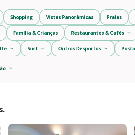
Shopping
Vistas Panorâmicas
Praias
Família & Crianças
Restaurantes & Cafés
lfe
Surf
Outros Desportos
Posto
ção
s.