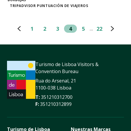
TRIPADVISOR PUNTUACIÓN DE VIAJEROS
1
2
3
4
5
22
…
Turismo de Lisboa Visitors &
Convention Bureau
Rua do Arsenal, 21
1100-038 Lisboa
T:
351210312700
F:
351210312899
Turismo de Lisboa
Nuestras Marcas