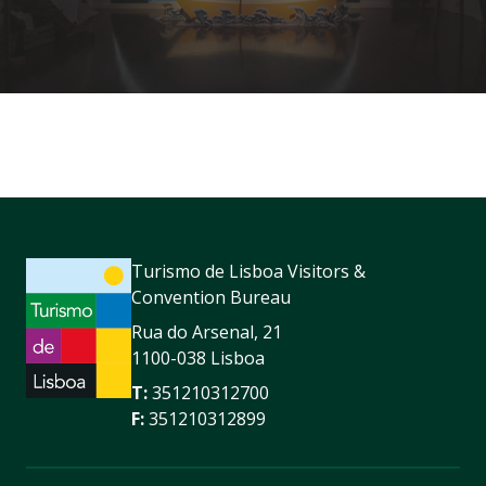
Turismo de Lisboa Visitors &
Convention Bureau
Rua do Arsenal, 21
1100-038 Lisboa
T:
351210312700
F:
351210312899