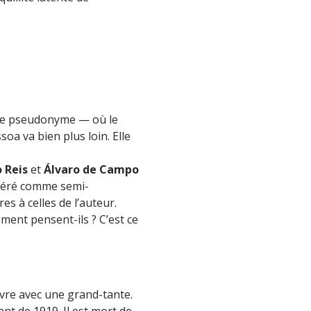
rme pseudonyme — où le
a va bien plus loin. Elle
 Reis
et
Álvaro de Campo
idéré comme semi-
s à celles de l’auteur.
ment pensent-ils ? C’est ce
vivre avec une grand-tante.
t de 1919. Il est mort de