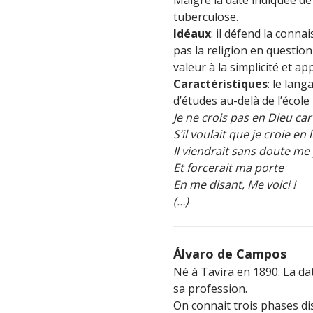
tuberculose.
Idéaux
: il défend la conna
pas la religion en question 
valeur à la simplicité et a
Caractéristiques
: le lang
d’études au-delà de l’école
Je ne crois pas en Dieu car 
S’il voulait que je croie en l
Il viendrait sans doute me
Et forcerait ma porte
En me disant, Me voici !
(…)
Álvaro de Campos
Né à Tavira en 1890. La da
sa profession.
On connait trois phases di