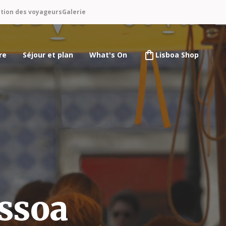
ntion des voyageurs
Galerie
re
Séjour et plan
What's On
Lisboa Shop
ssoa