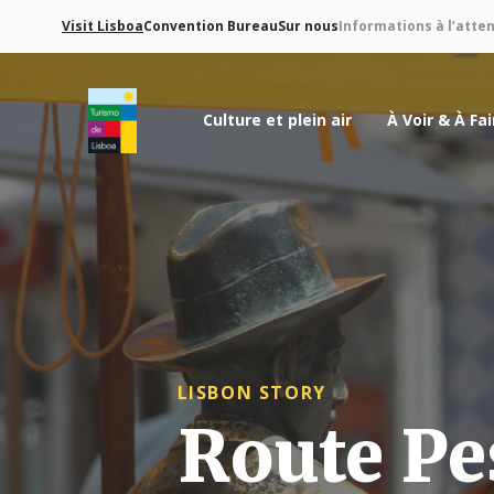
Visit Lisboa
Convention Bureau
Sur nous
Informations à l’atte
Culture et plein air
À Voir & À Fai
Logo de Turismo de Lisboa
LISBON STORY
Route Pe