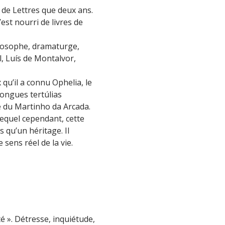
é de Lettres que deux ans.
’est nourri de livres de
philosophe, dramaturge,
l, Luís de Montalvor,
 qu’il a connu Ophelia, le
longues tertúlias
le du Martinho da Arcada.
lequel cependant, cette
 qu’un héritage. Il
 sens réel de la vie.
é ». Détresse, inquiétude,