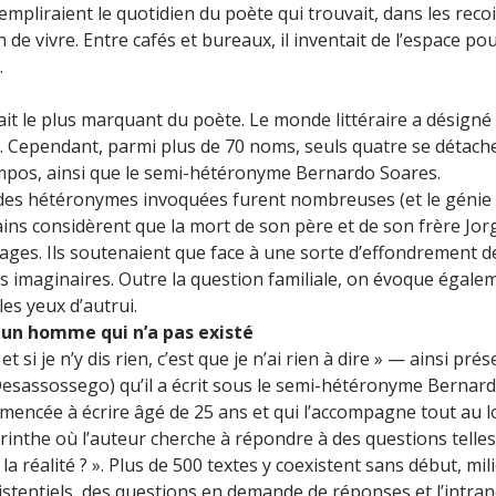
mpliraient le quotidien du poète qui trouvait, dans les reco
de vivre. Entre cafés et bureaux, il inventait de l’espace pour
.
 fait le plus marquant du poète. Le monde littéraire a désig
Cependant, parmi plus de 70 noms, seuls quatre se détachen
ampos, ainsi que le semi-hétéronyme Bernardo Soares.
 des hétéronymes invoquées furent nombreuses (et le génie 
ains considèrent que la mort de son père et de son frère Jor
ges. Ils soutenaient que face à une sorte d’effondrement de 
s imaginaires. Outre la question familiale, on évoque égaleme
les yeux d’autrui.
r un homme qui n’a pas existé
si je n’y dis rien, c’est que je n’ai rien à dire » — ainsi prése
o Desassossego) qu’il a écrit sous le semi-hétéronyme Bernar
ncée à écrire âgé de 25 ans et qui l’accompagne tout au lon
nthe où l’auteur cherche à répondre à des questions telles q
 réalité ? ». Plus de 500 textes y coexistent sans début, mili
tentiels, des questions en demande de réponses et l’intranqu