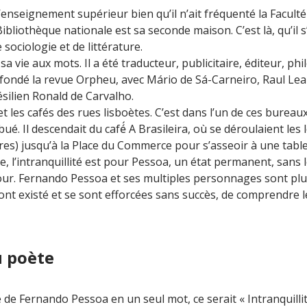
’enseignement supérieur bien qu’il n’ait fréquenté la Facult
ibliothèque nationale est sa seconde maison. C’est là, qu’il s
 sociologie et de littérature.
 sa vie aux mots. Il a été traducteur, publicitaire, éditeur, 
a fondé la revue Orpheu, avec Mário de Sá-Carneiro, Raul Lea
silien Ronald de Carvalho.
et les cafés des rues lisboètes. C’est dans l’un de ces bureaux
bué. Il descendait du café́ A Brasileira, où se déroulaient les 
ires) jusqu’à la Place du Commerce pour s’asseoir à une tab
e, l’intranquillité est pour Pessoa, un état permanent, sans 
jour. Fernando Pessoa et ses multiples personnages sont plus
 ont existé et se sont efforcées sans succès, de comprendre le
u poète
e de Fernando Pessoa en un seul mot, ce serait « Intranquillit