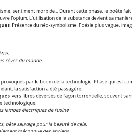
misme, sentiment morbide… Durant cette phase, le poète fait
vre l’opium. L’utilisation de la substance devient sa manière 
iques
: Présence du néo-symbolisme. Poésie plus vague, imag
être.
 les rêves du monde.
provoqués par le boom de la technologie. Phase qui est c
ndant, la satisfaction a été passagère…
iques
: vers libres déversés de façon torrentielle, souvent sa
de technologique.
s lampes électriques de l’usine
ts, bête sauvage pour la beauté de cela,
talement méconnue des anciens.