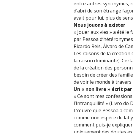
entre autres synonymes, re
d’abri de son étrange façon 
avait pour lui, plus de sens
Nous jouons à exister
« Jouer aux vies » a été le
par Pessoa d’hétéronymes. 
Ricardo Reis, Álvaro de C
Les raisons de la création
la raison dominante). Cert
de la création des personna
besoin de créer des famille
de voir le monde à travers 
Un « non livre » écrit pa
« Ce sont mes confessions et 
l’Intranquillité » (Livro d
L’œuvre que Pessoa a comme
comme une espèce de labyri
comment puis-je expliquer la
uniquement des doutes exis