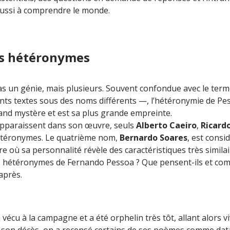
éussi à comprendre le monde.
rs hétéronymes
as un génie, mais plusieurs. Souvent confondue avec le te
ts textes sous des noms différents —, l’hétéronymie de Pesso
and mystère et est sa plus grande empreinte.
apparaissent dans son œuvre, seuls
Alberto Caeiro
,
Ricardo
téronymes. Le quatrième nom,
Bernardo Soares
, est cons
où sa personnalité révèle des caractéristiques très similaire
es hétéronymes de Fernando Pessoa ? Que pensent-ils et com
après.
 vécu à la campagne et a été orphelin très tôt, allant alors 
 son décès, on a recensé certains de ses poèmes comme datan