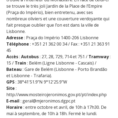
se trouve le très joli Jardin de la Place de l’Empire
(Praça do Império), bien entretenu, avec ses
nombreux oliviers et une couverture verdoyante qui
fait presque oublier que l’on est dans la ville de
Lisbonne.
Adresse
: Praça do Império 1400-206 Lisbonne
Téléphone
: +351 21 362 00 34 / Fax : +351 21 363 91
45
Accès
:
Autobus
: 27, 28, 729, 714 et 751 /
Tramway
:
15 /
Train
: Belém (Ligne Lisbonne - Cascais) /
Bateau
: Gare de Belém (Lisbonne - Porto Brandão
et Lisbonne - Trafaria).
GPS
: 38°41'51.9"N 9°12'25.9"W
Site
:
http://www.mosteirojeronimos.gov.pt/pt/index.php
E-mail
:
geral@mjeronimos.dgpc.pt
Horaire
: entre octobre et avril, de 10h à 17h30. De
mai à septembre, de 10h à 18h. Fermé le lundi.