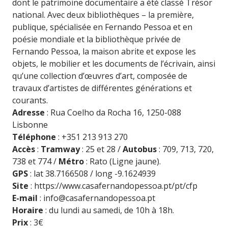
dont le patrimoine documentaire a été classé Trésor
national. Avec deux bibliothèques – la première,
publique, spécialisée en Fernando Pessoa et en
poésie mondiale et la bibliothèque privée de
Fernando Pessoa, la maison abrite et expose les
objets, le mobilier et les documents de l’écrivain, ainsi
qu’une collection d’œuvres d’art, composée de
travaux d’artistes de différentes générations et
courants.
Adresse
: Rua Coelho da Rocha 16, 1250-088
Lisbonne
Téléphone
: +351 213 913 270
Accès
:
Tramway
: 25 et 28 /
Autobus
: 709, 713, 720,
738 et 774 /
Métro
: Rato (Ligne jaune).
GPS
: lat 38.7166508 / long -9.1624939
Site
:
https://www.casafernandopessoa.pt/pt/cfp
E-mail
:
info@casafernandopessoa.pt
Horaire
: du lundi au samedi, de 10h à 18h.
Prix
: 3€