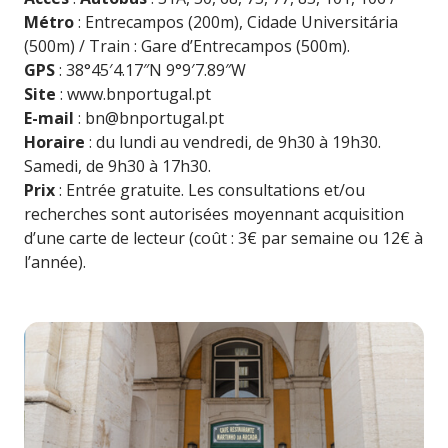
Métro
: Entrecampos (200m), Cidade Universitária
(500m) / Train : Gare d’Entrecampos (500m).
GPS
: 38°45′4.17″N 9°9′7.89″W
Site
:
www.bnportugal.pt
E-mail
:
bn@bnportugal.pt
Horaire
: du lundi au vendredi, de 9h30 à 19h30.
Samedi, de 9h30 à 17h30.
Prix
: Entrée gratuite. Les consultations et/ou
recherches sont autorisées moyennant acquisition
d’une carte de lecteur (coût : 3€ par semaine ou 12€ à
l’année).