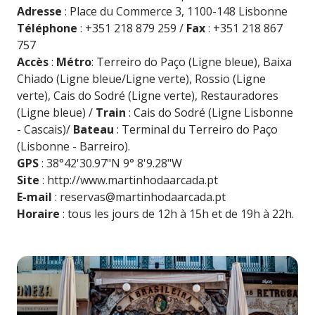
Adresse
: Place du Commerce 3, 1100-148 Lisbonne
Téléphone
: +351 218 879 259 /
Fax
: +351 218 867
757
Accès
:
Métro
: Terreiro do Paço (Ligne bleue), Baixa
Chiado (Ligne bleue/Ligne verte), Rossio (Ligne
verte), Cais do Sodré (Ligne verte), Restauradores
(Ligne bleue) /
Train
: Cais do Sodré (Ligne Lisbonne
- Cascais)/
Bateau
: Terminal du Terreiro do Paço
(Lisbonne - Barreiro).
GPS
: 38°42'30.97"N 9° 8'9.28"W
Site
:
http://www.martinhodaarcada.pt
E-mail
:
reservas@martinhodaarcada.pt
Horaire
: tous les jours de 12h à 15h et de 19h à 22h.