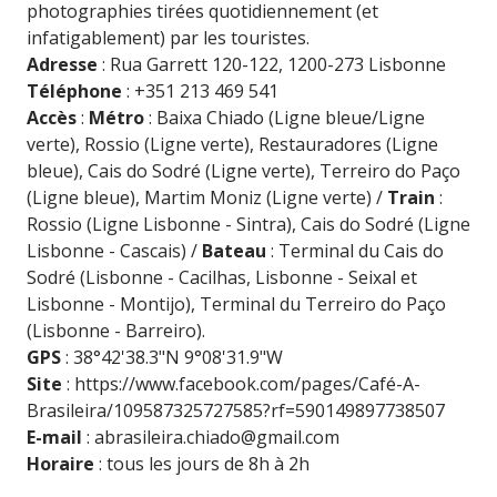
photographies tirées quotidiennement (et
infatigablement) par les touristes.
Adresse
: Rua Garrett 120-122, 1200-273 Lisbonne
Téléphone
: +351 213 469 541
Accès
:
Métro
: Baixa Chiado (Ligne bleue/Ligne
verte), Rossio (Ligne verte), Restauradores (Ligne
bleue), Cais do Sodré (Ligne verte), Terreiro do Paço
(Ligne bleue), Martim Moniz (Ligne verte) /
Train
:
Rossio (Ligne Lisbonne - Sintra), Cais do Sodré (Ligne
Lisbonne - Cascais) /
Bateau
: Terminal du Cais do
Sodré (Lisbonne - Cacilhas, Lisbonne - Seixal et
Lisbonne - Montijo), Terminal du Terreiro do Paço
(Lisbonne - Barreiro).
GPS
: 38°42'38.3"N 9°08'31.9"W
Site
:
https://www.facebook.com/pages/Café-A-
Brasileira/109587325727585?rf=590149897738507
E-mail
:
abrasileira.chiado@gmail.com
Horaire
: tous les jours de 8h à 2h