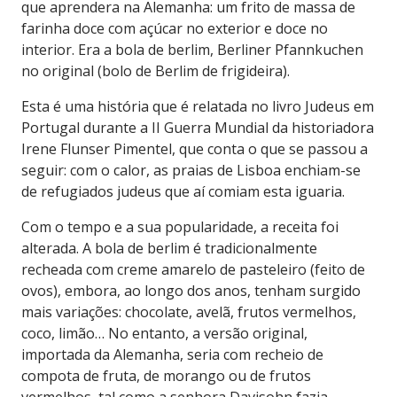
que aprendera na Alemanha: um frito de massa de
farinha doce com açúcar no exterior e doce no
interior. Era a bola de berlim, Berliner Pfannkuchen
no original (bolo de Berlim de frigideira).
Esta é uma história que é relatada no livro Judeus em
Portugal durante a II Guerra Mundial da historiadora
Irene Flunser Pimentel, que conta o que se passou a
seguir: com o calor, as praias de Lisboa enchiam-se
de refugiados judeus que aí comiam esta iguaria.
Com o tempo e a sua popularidade, a receita foi
alterada. A bola de berlim é tradicionalmente
recheada com creme amarelo de pasteleiro (feito de
ovos), embora, ao longo dos anos, tenham surgido
mais variações: chocolate, avelã, frutos vermelhos,
coco, limão… No entanto, a versão original,
importada da Alemanha, seria com recheio de
compota de fruta, de morango ou de frutos
vermelhos, tal como a senhora Davisohn fazia.