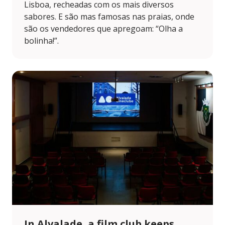
Lisboa, recheadas com os mais diversos
sabores. E são mas famosas nas praias, onde
são os vendedores que apregoam: “Olha a
bolinha!”.
In Alvalade, a film club keeps