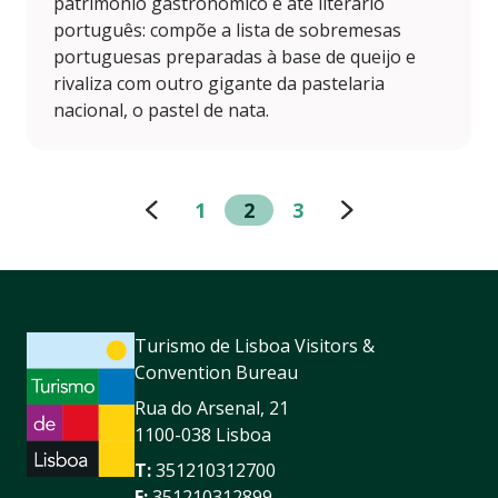
património gastronómico e até literário
português: compõe a lista de sobremesas
portuguesas preparadas à base de queijo e
rivaliza com outro gigante da pastelaria
nacional, o pastel de nata.
1
2
3
Turismo de Lisboa Visitors &
Convention Bureau
Rua do Arsenal, 21
1100-038 Lisboa
T:
351210312700
F:
351210312899