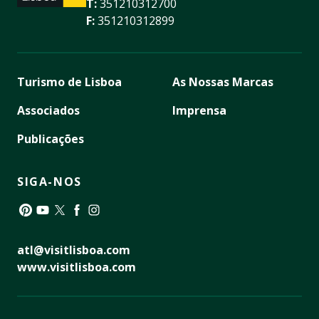
T:
351210312700
F:
351210312899
Turismo de Lisboa
As Nossas Marcas
Associados
Imprensa
Publicações
SIGA-NOS
Pinterest
YouTube
Twitter
Facebook
Instagram
atl@visitlisboa.com
www.visitlisboa.com