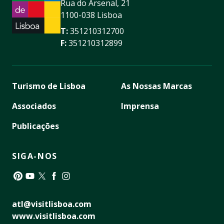
Rua do Arsenal, 21
1100-038 Lisboa
T:
351210312700
F:
351210312899
Turismo de Lisboa
As Nossas Marcas
Associados
Imprensa
Publicações
SIGA-NOS
Pinterest
YouTube
Twitter
Facebook
Instagram
atl@visitlisboa.com
www.visitlisboa.com