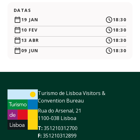
DATAS
19 JAN
18:30
10 FEV
18:30
13 ABR
18:30
09 JUN
18:30
Turismo de Lisboa Visitors &
Convention Bureau
Rua do Arsenal, 21
1100-038 Lisboa
T:
351210312700
F:
351210312899