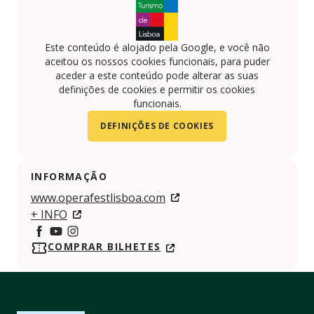
Este conteúdo é alojado pela Google, e você não
aceitou os nossos cookies funcionais, para puder
aceder a este conteúdo pode alterar as suas
definições de cookies e permitir os cookies
funcionais.
DEFINIÇÕES DE COOKIES
INFORMAÇÃO
www.operafestlisboa.com
+ INFO
https://www.facebook.com/operafestlisboa/
https://www.youtube.com/channel/UCulDpPYqY
COMPRAR BILHETES
https://www.instagram.com/operafestlisboa?i