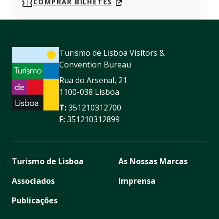
Facebook
https://www.instagram.com/sumolsummerfest/
COMPRAR BILHETES
Turismo de Lisboa Visitors &
Convention Bureau
Rua do Arsenal, 21
1100-038 Lisboa
T:
351210312700
F:
351210312899
Turismo de Lisboa
As Nossas Marcas
Associados
Imprensa
Publicações