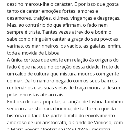
destino marcou-lhe o carácter. É por isso que gosta
tanto de cantar emoções fortes, amores e
desamores, traições, ciúmes, vinganças e desgraças.
Mas, ao contrário do que afirmam, o fado nem
sempre é triste. Tantas vezes atrevido e boémio,
sabe como ninguém cantar a graça do seu povo: as
varinas, os marinheiros, os vadios, as gaiatas, enfim,
toda a movida de Lisboa.
A única certeza que existe em relação às origens do
fado é que nasceu no coração desta cidade, fruto de
um caldo de cultura que mistura mouros com gente
do mar. Daí o namoro pegado com os seus bairros
centenários e as suas vielas de traça moura a descer
pelas encostas até ao cais.
Embora de cariz popular, a canção de Lisboa também
seduziu a aristocracia boémia, de tal forma que da
história do fado faz parte o mito do envolvimento
amoroso de um aristocrata, o Conde de Vimioso, com
a Maria Severa Onofriana (1820-1846), meretriz