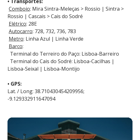
• Transportes:
Comboio
: Mira Sintra-Meleças > Rossio | Sintra >
Rossio | Cascais > Cais do Sodré
Elétrico
: 28E
Autocarro
: 728, 732, 736, 783
Metro
: Linha Azul | Linha Verde
Barco
:
Terminal do Terreiro do Paço: Lisboa-Barreiro
Terminal do Cais do Sodré: Lisboa-Cacilhas |
Lisboa-Seixal | Lisboa-Montijo
• GPS:
Lat. / Long: 38.710430454209956;
-9.129332911647094