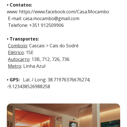
• Contatos:
www: https://www.facebook.com/Casa.Mocambo
E-mail: casa.mocambo@gmail.com
Telefone: +351 912509906
• Transportes:
Comboio
: Cascais > Cais do Sodré
Elétrico
: 15E
Autocarro
: 13B, 712, 726, 736
Metro
: Linha Azul
• GPS:
Lat. / Long: 38.71976376676274;
-9.123438526988258