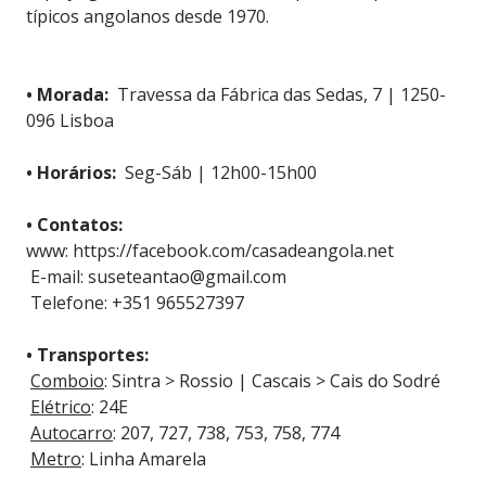
típicos angolanos desde 1970.
• Morada:
Travessa da Fábrica das Sedas, 7 | 1250-
096 Lisboa
• Horários:
Seg-Sáb | 12h00-15h00
• Contatos:
www: https://facebook.com/casadeangola.net
E-mail:
suseteantao@gmail.com
Telefone: +351 965527397
• Transportes:
Comboio
: Sintra > Rossio | Cascais > Cais do Sodré
Elétrico
: 24E
Autocarro
: 207, 727, 738, 753, 758, 774
Metro
: Linha Amarela