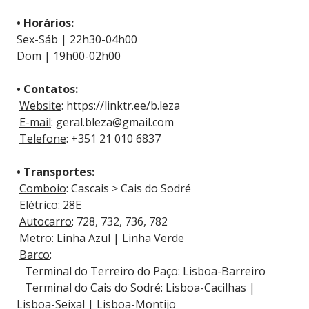
• Horários:
Sex-Sáb | 22h30-04h00
Dom | 19h00-02h00
• Contatos:
Website
: https://linktr.ee/b.leza
E-mail
: geral.bleza@gmail.com
Telefone
: +351 21 010 6837
• Transportes:
Comboio
: Cascais > Cais do Sodré
Elétrico
: 28E
Autocarro
: 728, 732, 736, 782
Metro
: Linha Azul | Linha Verde
Barco
:
Terminal do Terreiro do Paço: Lisboa-Barreiro
Terminal do Cais do Sodré: Lisboa-Cacilhas |
Lisboa-Seixal | Lisboa-Montijo