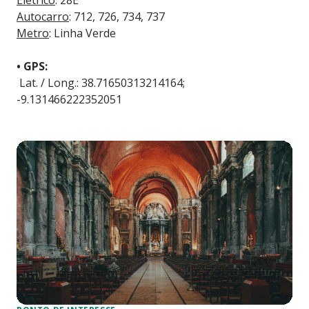
Elétrico
: 28E
Autocarro
: 712, 726, 734, 737
Metro
: Linha Verde
• GPS:
Lat. / Long.: 38.71650313214164;
-9.131466222352051