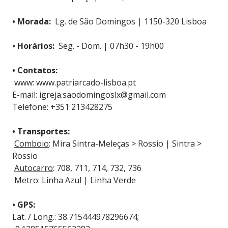
• Morada:
Lg. de São Domingos | 1150-320 Lisboa
• Horários:
Seg. - Dom. | 07h30 - 19h00
• Contatos:
www: www.patriarcado-lisboa.pt
E-mail: igreja.saodomingoslx@gmail.com
Telefone: +351 213428275
• Transportes:
Comboio
: Mira Sintra-Meleças > Rossio | Sintra >
Rossio
Autocarro
: 708, 711, 714, 732, 736
Metro
: Linha Azul | Linha Verde
• GPS:
Lat. / Long.: 38.715444978296674;