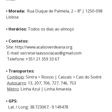
• Morada:
Rua Duque de Palmela, 2 – 8º | 1250-098
Lisboa
• Horários:
Todos os dias ao almoço
• Contatos:
Site: http://www.acaboverdeana.org
E-mail: secretariaassociacao@gmail.com
Telefone: +351 21 359 33 67
• Transportes:
Comboio
: Sintra > Rossio | Cascais > Cais do Sodré
Autocarro
: 13, 207, 706, 727, 746, 753
Metro
: Linha Azul | Linha Amarela
• GPS:
Lat. / Long: 38.723067; -9.149478