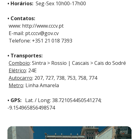
• Horários:
Seg-Sex 10h00-17h00
• Contatos:
www: http://www.cccv.pt
E-mail: pt.cccv@gov.cv
Telefone: +351 21 018 7393
• Transportes:
Comboio
: Sintra > Rossio | Cascais > Cais do Sodré
Elétrico
: 24E
Autocarro
: 207, 727, 738, 753, 758, 774
Metro
: Linha Amarela
• GPS:
Lat. / Long: 38.721054450541274;
-9.154965856498574