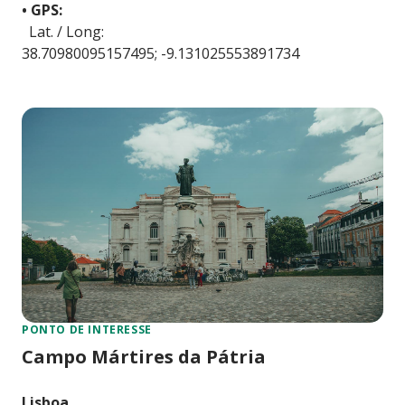
• GPS:
Lat. / Long:
38.70980095157495; -9.131025553891734
PONTO DE INTERESSE
Campo Mártires da Pátria
Lisboa