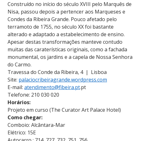
Construído no início do século XVIII pelo Marquês de
Nisa, passou depois a pertencer aos Marqueses e
Condes da Ribeira Grande. Pouco afetado pelo
terramoto de 1755, no século XX foi bastante
alterado e adaptado a estabelecimento de ensino.
Apesar destas transformações manteve contudo
muitas das caraterísticas originais, como a fachada
monumental, os jardins e a capela de Nossa Senhora
do Carmo.
Travessa do Conde da Ribeira, 4 | Lisboa
Site:
palaciocribeiragrande.wordpress.com
E-mail:
atendimento@fibeira.pt
.pt
Telefone: 210 030 020
Horários:
Projeto em curso (The Curator Art Palace Hotel)
Como chegar:
Comboio: Alcântara-Mar
Elétrico: 15E
Autocarro : 714, 727, 732, 751, 756