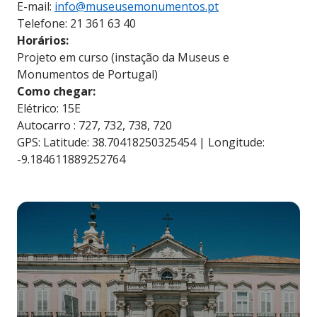
E-mail:
info@museusemonumentos.pt
Telefone: 21 361 63 40
Horários:
Projeto em curso (instação da Museus e
Monumentos de Portugal)
Como chegar:
Elétrico: 15E
Autocarro : 727, 732, 738, 720
GPS: Latitude: 38.70418250325454 | Longitude:
-9.184611889252764