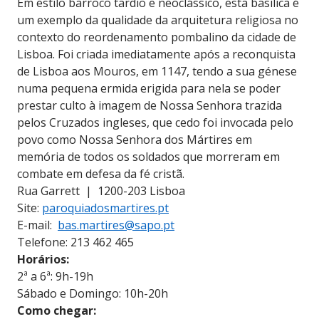
Em estilo barroco tardio e neoclássico, esta basílica é
um exemplo da qualidade da arquitetura religiosa no
contexto do reordenamento pombalino da cidade de
Lisboa. Foi criada imediatamente após a reconquista
de Lisboa aos Mouros, em 1147, tendo a sua génese
numa pequena ermida erigida para nela se poder
prestar culto à imagem de Nossa Senhora trazida
pelos Cruzados ingleses, que cedo foi invocada pelo
povo como Nossa Senhora dos Mártires em
memória de todos os soldados que morreram em
combate em defesa da fé cristã.
Rua Garrett | 1200-203 Lisboa
Site:
paroquiadosmartires.pt
E-mail:
bas.martires@sapo.pt
Telefone: 213 462 465
Horários:
2ª a 6ª: 9h-19h
Sábado e Domingo: 10h-20h
Como chegar: