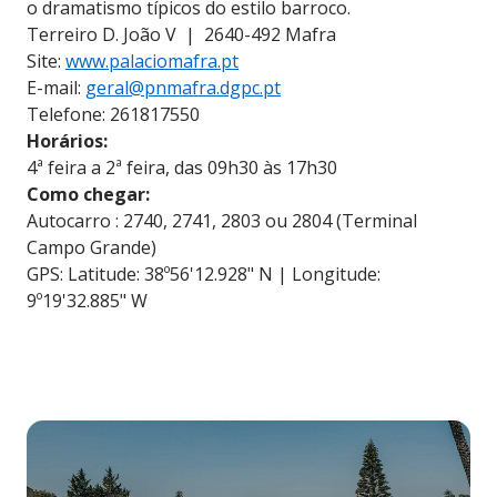
o dramatismo típicos do estilo barroco.
Terreiro D. João V | 2640-492 Mafra
Site:
www.palaciomafra.pt
E-mail:
geral@pnmafra.dgpc.pt
Telefone: 261817550
Horários:
4ª feira a 2ª feira, das 09h30 às 17h30
Como chegar:
Autocarro : 2740, 2741, 2803 ou 2804 (Terminal
Campo Grande)
GPS: Latitude: 38º56'12.928" N | Longitude:
9º19'32.885" W