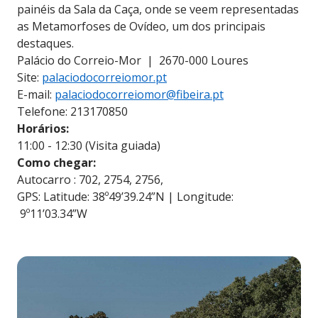
painéis da Sala da Caça, onde se veem representadas
as Metamorfoses de Ovídeo, um dos principais
destaques.
Palácio do Correio-Mor | 2670-000 Loures
Site:
palaciodocorreiomor.pt
E-mail:
palaciodocorreiomor@fibeira.pt
Telefone: 213170850
Horários:
11:00 - 12:30 (Visita guiada)
Como chegar:
Autocarro : 702, 2754, 2756,
GPS: Latitude: 38º49’39.24”N | Longitude:
9º11’03.34”W