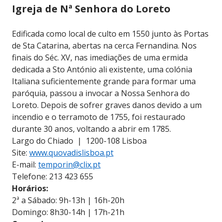
Igreja de Nª Senhora do Loreto
Edificada como local de culto em 1550 junto às Portas
de Sta Catarina, abertas na cerca Fernandina. Nos
finais do Séc. XV, nas imediações de uma ermida
dedicada a Sto António ali existente, uma colónia
Italiana suficientemente grande para formar uma
paróquia, passou a invocar a Nossa Senhora do
Loreto. Depois de sofrer graves danos devido a um
incendio e o terramoto de 1755, foi restaurado
durante 30 anos, voltando a abrir em 1785.
Largo do Chiado | 1200-108 Lisboa
Site:
www.quovadislisboa.pt
E-mail:
temporin@clix.pt
Telefone: 213 423 655
Horários:
2ª a Sábado: 9h-13h | 16h-20h
Domingo: 8h30-14h | 17h-21h