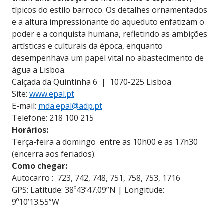
típicos do estilo barroco. Os detalhes ornamentados
e a altura impressionante do aqueduto enfatizam o
poder e a conquista humana, refletindo as ambições
artísticas e culturais da época, enquanto
desempenhava um papel vital no abastecimento de
água a Lisboa.
Calçada da Quintinha 6 | 1070-225 Lisboa
Site:
www.epal.pt
E-mail:
mda.epal@adp.pt
Telefone: 218 100 215
Horários:
Terça-feira a domingo entre as 10h00 e as 17h30
(encerra aos feriados).
Como chegar:
Autocarro : 723, 742, 748, 751, 758, 753, 1716
GPS: Latitude: 38º43’47.09”N | Longitude:
9º10’13.55”W