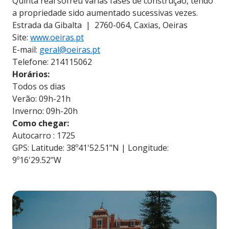
Quinta real sofreu várias fases de construção, tendo
a propriedade sido aumentado sucessivas vezes.
Estrada da Gibalta | 2760-064, Caxias, Oeiras
Site:
www.oeiras.pt
E-mail:
geral@oeiras.pt
Telefone: 214115062
Horários:
Todos os dias
Verão: 09h-21h
Inverno: 09h-20h
Como chegar:
Autocarro : 1725
GPS: Latitude: 38º41'52.51"N | Longitude:
9º16'29.52"W