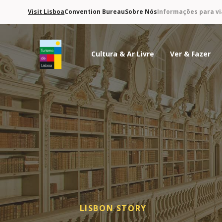
Visit Lisboa
Convention Bureau
Sobre Nós
Informações para vi
Cultura & Ar Livre
Ver & Fazer
Logo do Turismo de Lisboa
LISBON STORY