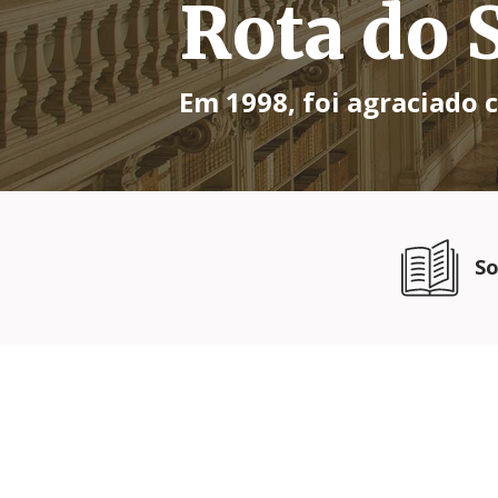
Rota do
Em 1998, foi agraciado 
So