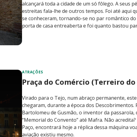
alcançará toda a cidade de um só fôlego. A seus p
estreitas fala-lhe de outros tempos. Foi até aqui
se conheceram, tornando-se no par romântico do l
porta de casa entreaberta e foi quanto bastou para
ATRAÇÕES
Praça do Comércio (Terreiro do
Virado para o Tejo, num abraço permanente, este 
chegaram, durante a época dos Descobrimentos. F
Bartolomeu de Gusmão, o inventor da passarola, q
“Memorial do Convento” até Mafra. Não acredita?
Paço, encontrará hoje a réplica dessa máquina vo
aviação existiu mesmo.