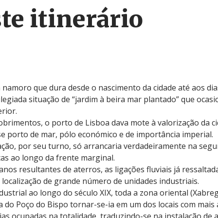
te itinerário
m namoro que dura desde o nascimento da cidade até aos dias
ilegiada situação de “jardim à beira mar plantado” que ocas
rior.
cobrimentos, o porto de Lisboa dava mote à valorização da 
se porto de mar, pólo económico e de importância imperial.
zação, por seu turno, só arrancaria verdadeiramente na segu
as ao longo da frente marginal.
anos resultantes de aterros, as ligações fluviais já ressaltad
 a localização de grande número de unidades industriais.
strial ao longo do século XIX, toda a zona oriental (Xabre
a do Poço do Bispo tornar-se-ia em um dos locais com mais a
ias ocupadas na totalidade, traduzindo-se na instalação de