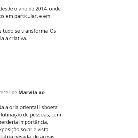
 desde o ano de 2014, onde
s em particular, e em
 e tudo se transforma. Os
 a criativa.
tecer de
Marvila ao
a a orla oriental lisboeta
utinação de pessoas, com
perderia importância,
osição solar e vista
ústria pesada, de armas