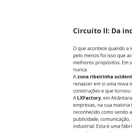
Circuito II: Da i
O que acontece quando a in
pelo menos foi isso que ac
melhores propósitos. Em s
nunca.
A
zona ribeirinha ocident
renascer em si uma nova i
construções e que tornou 
A
LXFactory
, em Alcântar
empresas, na sua maioria li
reconhecido como sendo a 
publicidade, comunicação, 
industrial. Esta é uma fábr