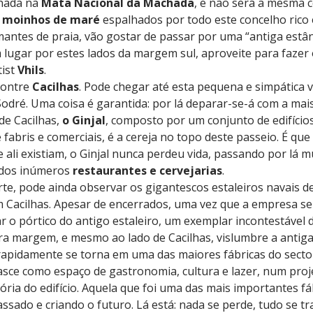
hada na
Mata Nacional da Machada
, e não será a mesma co
s
moinhos de maré
espalhados por todo este concelho rico
mantes de praia, vão gostar de passar por uma “antiga estânc
lugar por estes lados da margem sul, aproveite para fazer 
tist
Vhils
.
contre
Cacilhas
. Pode chegar até esta pequena e simpática vi
Sodré. Uma coisa é garantida: por lá deparar-se-á com a mais 
de Cacilhas,
o Ginjal
, composto por um conjunto de edifíci
fabris e comerciais, é a cereja no topo deste passeio. É que
e ali existiam, o Ginjal nunca perdeu vida, passando por lá 
 dos inúmeros
restaurantes e cervejarias
.
e, pode ainda observar os gigantescos estaleiros navais d
m Cacilhas. Apesar de encerrados, uma vez que a empresa s
r o pórtico do antigo estaleiro, um exemplar incontestável da
ra margem, e mesmo ao lado de Cacilhas, vislumbre a antiga
rapidamente se torna em uma das maiores fábricas do sector
sce como espaço de gastronomia, cultura e lazer, num pro
ria do edifício. Aquela que foi uma das mais importantes fá
assado e criando o futuro. Lá está: nada se perde, tudo se t