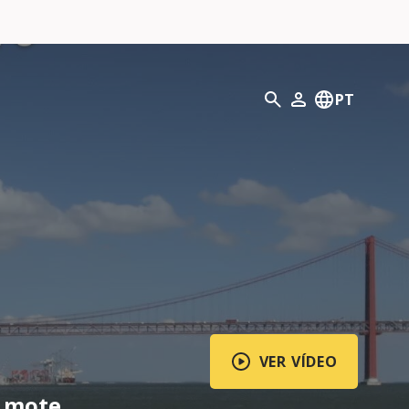
Pesquisar
PT
O meu perfil
VER VÍDEO
a mote