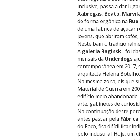
inclusive, passa a dar lugar
Xabregas, Beato, Marvil
de forma orgânica na
Rua 
de uma fábrica de açúcar 
jovens, que abriram cafés,
Neste bairro tradicionalmen
A
galeria Baginski
, foi d
mensais da
Underdogs
aju
contemporânea em 2017, e
arquitecta Helena Botelho,
Na mesma zona, eis que s
Material de Guerra em 2007
edifício meio abandonado,
arte, gabinetes de curiosida
Na continuação deste perc
antes passar pela
Fábrica
do Paço, fica difícil ficar 
polo industrial. Hoje, um 