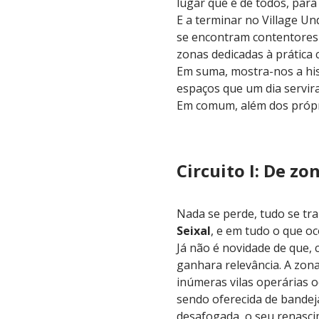
lugar que é de todos, para
E a terminar no Village U
se encontram contentores 
zonas dedicadas à prática c
Em suma, mostra-nos a hist
espaços que um dia servira
Em comum, além dos própr
Circuito I: De zo
Nada se perde, tudo se tr
Seixal
, e em tudo o que o
Já não é novidade de que, c
ganhara relevância. A zona
inúmeras vilas operárias
sendo oferecida de bandej
desafogada, o seu renasci