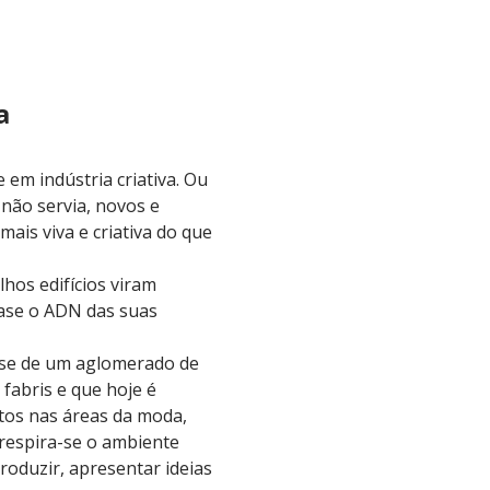
a
 em indústria criativa. Ou
 não servia, novos e
ais viva e criativa do que
hos edifícios viram
base o ADN das suas
a-se de um aglomerado de
 fabris e que hoje é
ntos nas áreas da moda,
 respira-se o ambiente
produzir, apresentar ideias