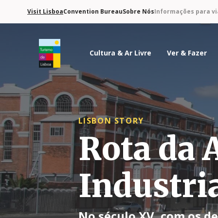
Visit Lisboa
Convention Bureau
Sobre Nós
Informações para vi
Cultura & Ar Livre
Ver & Fazer
Logo do Turismo de Lisboa
LISBON STORY
Rota da 
Industri
No século XV, com os d