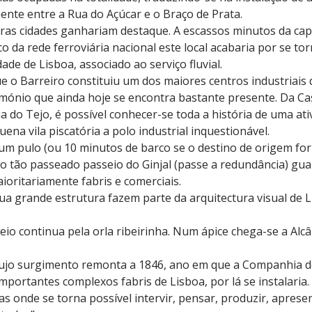
te entre a Rua do Açúcar e o Braço de Prata.
ras cidades ganhariam destaque. A escassos minutos da capi
co da rede ferroviária nacional este local acabaria por se 
ade de Lisboa, associado ao serviço fluvial.
 o Barreiro constituiu um dos maiores centros industriais
imónio que ainda hoje se encontra bastante presente. Da Ca
a do Tejo, é possível conhecer-se toda a história de uma at
ena vila piscatória a polo industrial inquestionável.
 um pulo (ou 10 minutos de barco se o destino de origem for
, o tão passeado passeio do Ginjal (passe a redundância) guar
oritariamente fabris e comerciais.
sua grande estrutura fazem parte da arquitectura visual de
sseio continua pela orla ribeirinha. Num ápice chega-se a Al
cujo surgimento remonta a 1846, ano em que a Companhia de
mportantes complexos fabris de Lisboa, por lá se instalaria
as onde se torna possível intervir, pensar, produzir, apres