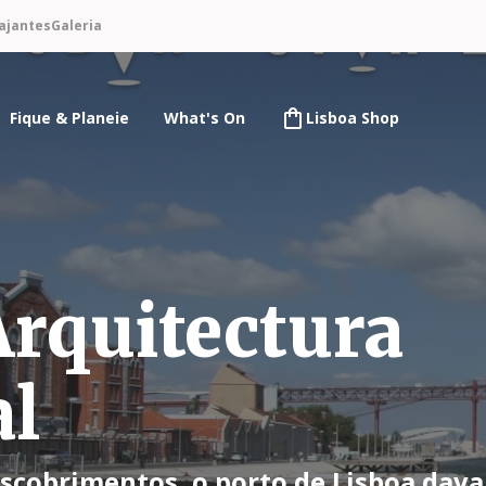
ajantes
Galeria
Fique & Planeie
What's On
Lisboa Shop
Arquitectura
al
escobrimentos, o porto de Lisboa dav