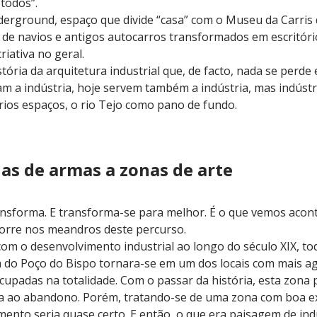
 todos”.
nderground, espaço que divide “casa” com o Museu da Carris
de navios e antigos autocarros transformados em escritório
riativa no geral.
ória da arquitetura industrial que, de facto, nada se perde
m a indústria, hoje servem também a indústria, mas indústria
ios espaços, o rio Tejo como pano de fundo.
nas de armas a zonas de arte
ansforma. E transforma-se para melhor. É o que vemos acon
corre nos meandros deste percurso.
om o desenvolvimento industrial ao longo do século XIX, tod
 do Poço do Bispo tornara-se em um dos locais com mais agl
 ocupadas na totalidade. Com o passar da história, esta zona 
a ao abandono. Porém, tratando-se de uma zona com boa exp
mento seria quase certo. E então, o que era paisagem de ind