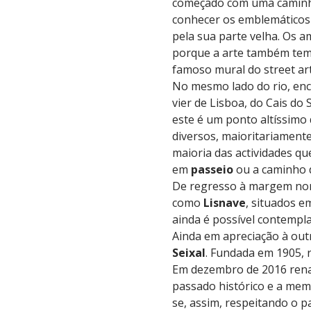
começado com uma camin
conhecer os emblemático
pela sua parte velha. Os a
porque a arte também tem 
famoso mural do street ar
No mesmo lado do rio, en
vier de Lisboa, do Cais do 
este é um ponto altíssimo 
diversos, maioritariamente 
maioria das actividades qu
em
passeio
ou a caminho
De regresso à margem nort
como
Lisnave
, situados e
ainda é possível contempla
Ainda em apreciação à out
Seixal
. Fundada em 1905, 
Em dezembro de 2016 rena
passado histórico e a memó
se, assim, respeitando o p