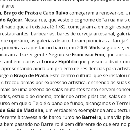
 à arte.
a, Braço de Prata
e Cab
o Ruivo
começaram a renovar-se. 
do Açúcar
. Nesta rua, que veste o cognome de "a rua mais 
refinado que ali existia até 1782, começaram a emergir espa
 restaurantes, barbearias, bares de cerveja artesanal, galeri
te operário, as galerias de arte foram pioneiras a ‘farejar’ 
as primeiras a apostar no bairro, em 2009.
Vhils
seguiu-se, em
daram a trazer gente. Seguiu-se
Francisco Fino
, que abriu 
 também o artista
Tomaz Hipólito
que passou a dividir u
 apresentando ainda um projecto de residências para artista
urge o
Braço de Prata
. Este centro cultural que se instalou 
, trocou armas por expressão artística, enchendo as suas s
 mais de uma dezena de salas mutantes tanto servem concer
des, estúdio de cinema, atelier de artes plásticas, salas de ja
urso em que o Tejo é o pano de fundo, alcançamos o Terre
 de Gás da Matinha
, um verdadeiro exemplar da arquitectura
indiferente à travessia de barco rumo ao
Barreiro
, uma vila p
dia bem passado no Barreiro é bem diferente do que era no 