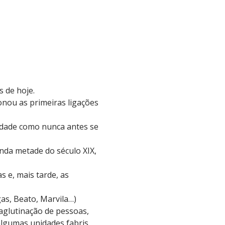
 de hoje.
ionou as primeiras ligações
cidade como nunca antes se
nda metade do século XIX,
as e, mais tarde, as
gas, Beato, Marvila…)
glutinação de pessoas,
 algumas unidades fabris,