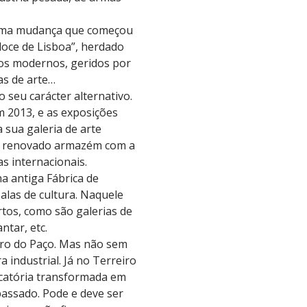
Uma mudança que começou
doce de Lisboa”, herdado
ços modernos, geridos por
as de arte…
o seu carácter alternativo.
 2013, e as exposições
a sua galeria de arte
m renovado armazém com a
s internacionais.
na antiga Fábrica de
alas de cultura. Naquele
tos, como são galerias de
ntar, etc.
iro do Paço. Mas não sem
 industrial. Já no Terreiro
iscatória transformada em
passado. Pode e deve ser