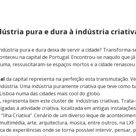
ndústria pura e dura à indústria criativ
dústria pura e dura deixa de servir a cidade? Transforma-se
onteceu na capital de Portugal. Encontrou-se naquilo que já
uma, ressuscitaram-se espaços mortos e a cidade renasceu m
al
da capital representa na perfeição esta transmutação. Vel
ndústria. Uma indústria puramente criativa que teve como 
Lisboa numa das cidades mais cool do globo.
a, representa bem este cluster de indústrias criativas. Trat
gadas à atividade criativa, localizada em antigas instalações
“Ilha Criativa”. Cenário de um diverso leque de acontecime
multimédia, arte, arquitectura, música, entre outros, na LXF
ica de experiências onde se torna possível intervir, pensar, 