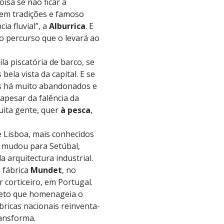
isa se não ficar a
 em tradições e famoso
ia fluvial”, a
Alburrica
. E
o percurso que o levará ao
la piscatória de barco, se
bela vista da capital. E se
os há muito abandonados e
 apesar da falência da
muita gente, quer
à pesca
,
e Lisboa, mais conhecidos
e mudou para Setúbal,
 arquitectura industrial.
 fábrica
Mundet
, no
 corticeiro, em Portugal.
jeto que homenageia o
bricas nacionais reinventa-
ransforma.