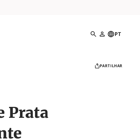
Pesquisar
PT
O meu perfil
PARTILHAR
e Prata
nte