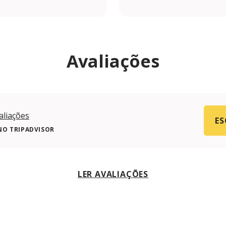
om/canecade.prata/
Avaliações
aliações
ES
NO TRIPADVISOR
LER AVALIAÇÕES