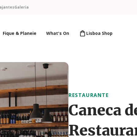
ajantes
Galeria
Fique & Planeie
What's On
Lisboa Shop
RESTAURANTE
Caneca d
Restaura