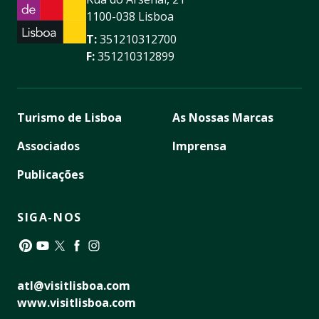
1100-038 Lisboa
T:
351210312700
F:
351210312899
Turismo de Lisboa
As Nossas Marcas
Associados
Imprensa
Publicações
SIGA-NOS
Pinterest
YouTube
Twitter
Facebook
Instagram
atl@visitlisboa.com
www.visitlisboa.com