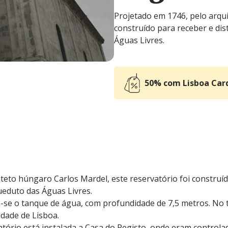
Projetado em 1746, pelo arqui
construído para receber e di
Águas Livres.
50% com Lisboa Car
teto húngaro Carlos Mardel, este reservatório foi construído
eduto das Águas Livres.
ca-se o tanque de água, com profundidade de 7,5 metros. No 
idade de Lisboa.
atório está instalada a Casa do Registo, onde eram controla