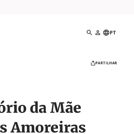
Pesquisar
PT
O meu perfil
PARTILHAR
ório da Mãe
as Amoreiras