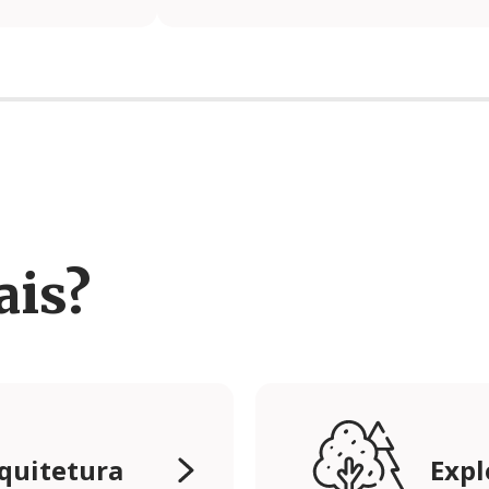
ais?
rquitetura
Expl