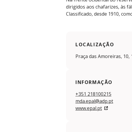
dirigidos aos chafarizes, às f
Classificado, desde 1910, co
LOCALIZAÇÃO
Praça das Amoreiras, 10,
INFORMAÇÃO
+351 218100215
mda.epal@adp.pt
www.epal.pt