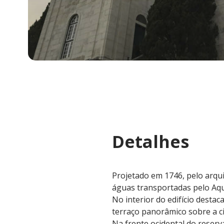
Detalhes
Projetado em 1746, pelo arqui
águas transportadas pelo Aqu
No interior do edifício desta
terraço panorâmico sobre a c
Na frente ocidental do reserv