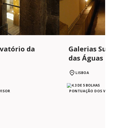
vatório da
Galerias Subterr
das Águas Livres
LISBOA
VISOR
PONTUAÇÃO DOS VIAJANTES N