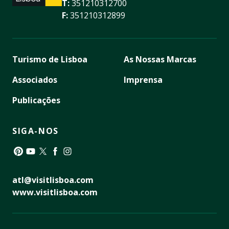
T:
351210312700
F:
351210312899
Turismo de Lisboa
As Nossas Marcas
Associados
Imprensa
Publicações
SIGA-NOS
Pinterest
YouTube
Twitter
Facebook
Instagram
atl@visitlisboa.com
www.visitlisboa.com