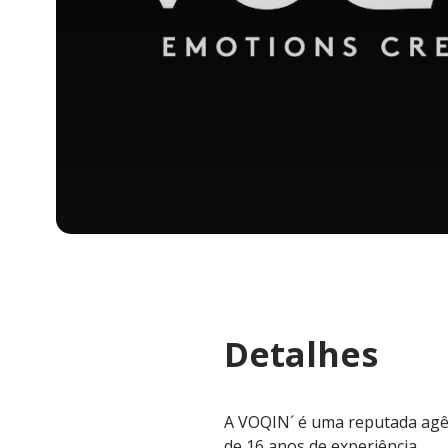
Detalhes
A VOQIN´ é uma reputada agênc
de 16 anos de experiência.