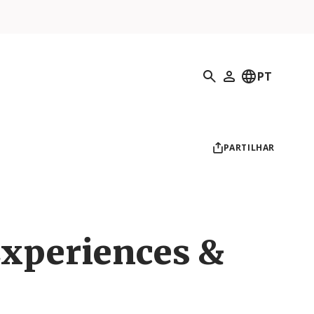
Pesquisar
PT
O meu perfil
PARTILHAR
xperiences &