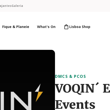
ajantes
Galeria
Fique & Planeie
What's On
Lisboa Shop
DMCS & PCOS
VOQIN´ E
Events