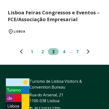
Lisboa Feiras Congressos e Eventos –
FCE/Associação Empresarial
LISBOA
1
2
3
4
7
…
Turismo de Lisboa Visitors &
Convention Bureau
Rua do Arsenal, 21
1100-038 Lisboa
T:
351210312700