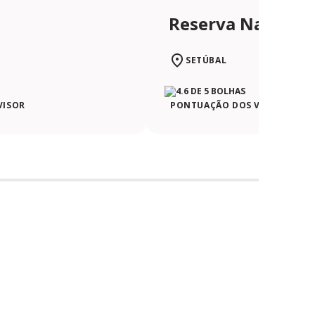
Reserva Natural 
SETÚBAL
VISOR
PONTUAÇÃO DOS VIAJANTES N