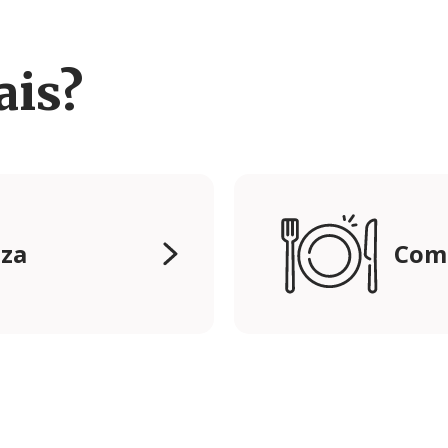
ais?
eza
Com