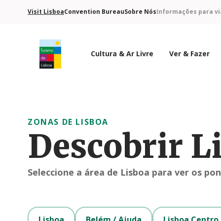
Visit Lisboa
Convention Bureau
Sobre Nós
Informações para vi
Cultura & Ar Livre
Ver & Fazer
Logo do Turismo de Lisboa
ZONAS DE LISBOA
Descobrir L
Seleccione a área de Lisboa para ver os pon
Lisboa
Belém / Ajuda
Lisboa Centro