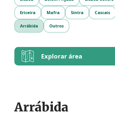
Ericeira
Mafra
Sintra
Cascais
Arrábida
Outros
Explorar área
Arrábida