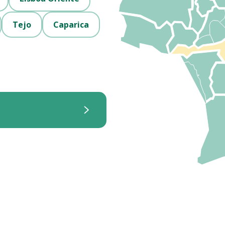
Tejo
Caparica