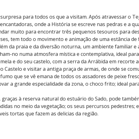
 surpresa para todos os que a visitam. Após atravessar o T
encantadoras, onde a História se escreve nas pedras e a qual
andar muito para encontrar três pequenos tesouros para de
ses, tem todo o movimento e animação de uma estância de fé
 além da praia e da diversão noturna, um ambiente familiar 
am-no numa atmosfera mística e contemplativa, ideal para 
almela e do seu castelo, com a serra da Arrábida em recorte
ao Castelo e visitar a antiga praça de armas, de onde se com
co fumo que se vê emana de todos os assadores de peixe fres
var a grande especialidade da zona, o choco frito; ideal par
 graças à reserva natural do estuário do Sado, pode também
idas no meio da vegetação; os seus percursos pedestres; e a
is tortas que fazem as delicias da região.