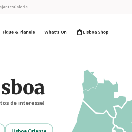
ajantes
Galeria
Fique & Planeie
What's On
Lisboa Shop
isboa
tos de interesse!
Lisboa Oriente