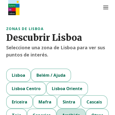
Logo de Turismo de Lisboa
ZONAS DE LISBOA
Descubrir Lisboa
Seleccione una zona de Lisboa para ver sus
puntos de interés.
Lisboa
Belém / Ajuda
Lisboa Centro
Lisboa Oriente
Ericeira
Mafra
Sintra
Cascais