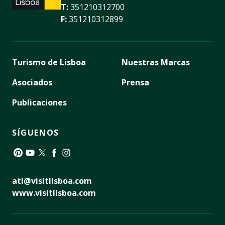
T:
351210312700
F:
351210312899
Turismo de Lisboa
Nuestras Marcas
Asociados
Prensa
Publicaciones
SÍGUENOS
Pinterest
YouTube
Twitter
Facebook
Instagram
atl@visitlisboa.com
www.visitlisboa.com