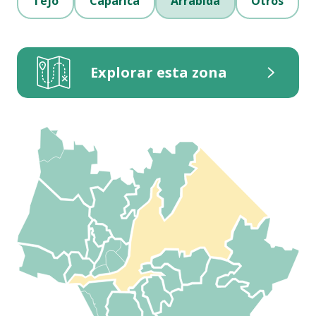
Tejo
Caparica
Arrábida
Otros
Explorar esta zona