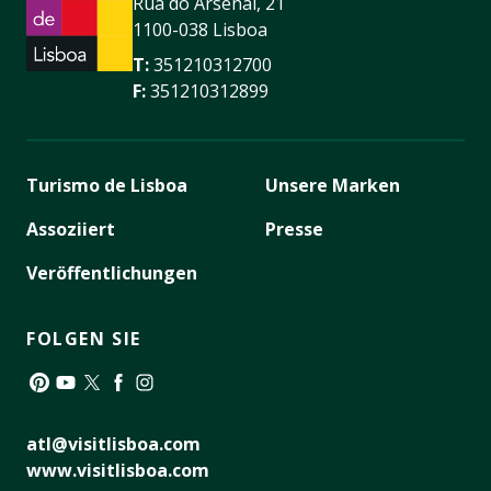
Rua do Arsenal, 21
1100-038 Lisboa
T:
351210312700
F:
351210312899
Turismo de Lisboa
Unsere Marken
Assoziiert
Presse
Veröffentlichungen
FOLGEN SIE
Pinterest
YouTube
Twitter
Facebook
Instagram
atl@visitlisboa.com
www.visitlisboa.com