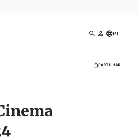
Pesquisar
PT
O meu perfil
PARTILHAR
 Cinema
24