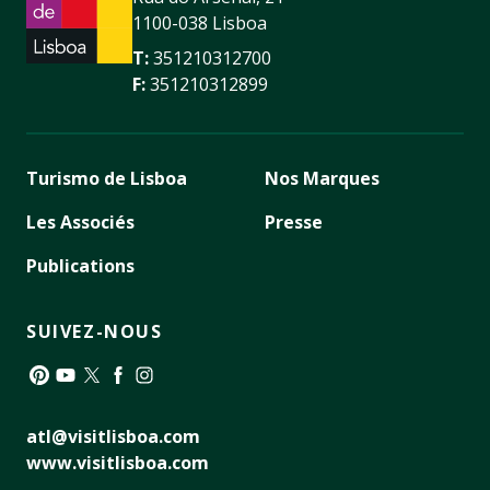
1100-038 Lisboa
T:
351210312700
F:
351210312899
Turismo de Lisboa
Nos Marques
Les Associés
Presse
Publications
SUIVEZ-NOUS
Pinterest
YouTube
Twitter
Facebook
Instagram
atl@visitlisboa.com
www.visitlisboa.com