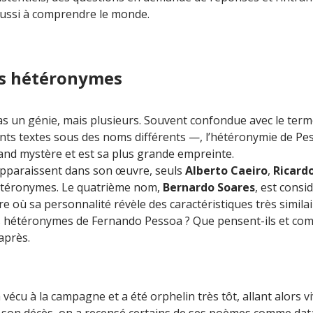
éussi à comprendre le monde.
rs hétéronymes
as un génie, mais plusieurs. Souvent confondue avec le te
ts textes sous des noms différents —, l’hétéronymie de Pesso
and mystère et est sa plus grande empreinte.
apparaissent dans son œuvre, seuls
Alberto Caeiro
,
Ricardo
téronymes. Le quatrième nom,
Bernardo Soares
, est cons
où sa personnalité révèle des caractéristiques très similaire
es hétéronymes de Fernando Pessoa ? Que pensent-ils et com
après.
 vécu à la campagne et a été orphelin très tôt, allant alors 
 son décès, on a recensé certains de ses poèmes comme datan