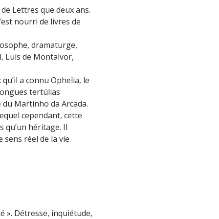
é de Lettres que deux ans.
’est nourri de livres de
philosophe, dramaturge,
l, Luís de Montalvor,
 qu’il a connu Ophelia, le
longues tertúlias
le du Martinho da Arcada.
lequel cependant, cette
 qu’un héritage. Il
 sens réel de la vie.
é ». Détresse, inquiétude,