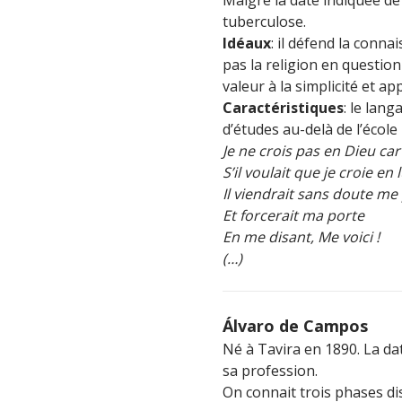
tuberculose.
Idéaux
: il défend la conna
pas la religion en question 
valeur à la simplicité et a
Caractéristiques
: le lang
d’études au-delà de l’école
Je ne crois pas en Dieu car 
S’il voulait que je croie en l
Il viendrait sans doute me
Et forcerait ma porte
En me disant, Me voici !
(…)
Álvaro de Campos
Né à Tavira en 1890. La da
sa profession.
On connait trois phases di