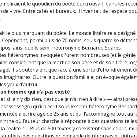
mpliraient le quotidien du poète qui trouvait, dans les reco
de vivre. Entre cafés et bureaux, il inventait de l’espace pour
.
 fait le plus marquant du poète. Le monde littéraire a désig
Cependant, parmi plus de 70 noms, seuls quatre se détachen
ampos, ainsi que le semi-hétéronyme Bernardo Soares.
 des hétéronymes invoquées furent nombreuses (et le génie 
ains considèrent que la mort de son père et de son frère Jor
ges. Ils soutenaient que face à une sorte d’effondrement de 
s imaginaires. Outre la question familiale, on évoque égaleme
les yeux d’autrui.
r un homme qui n’a pas existé
si je n’y dis rien, c’est que je n’ai rien à dire » — ainsi prése
o Desassossego) qu’il a écrit sous le semi-hétéronyme Bernar
ncée à écrire âgé de 25 ans et qui l’accompagne tout au lon
nthe où l’auteur cherche à répondre à des questions telles q
 réalité ? ». Plus de 500 textes y coexistent sans début, mili
tentiels, des questions en demande de réponses et l’intranqu