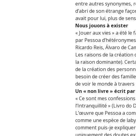
entre autres synonymes, re
d’abri de son étrange façon 
avait pour lui, plus de sens
Nous jouons à exister
« Jouer aux vies » a été le
par Pessoa d’hétéronymes. 
Ricardo Reis, Álvaro de C
Les raisons de la création
la raison dominante). Cert
de la création des personna
besoin de créer des famille
de voir le monde à travers 
Un « non livre » écrit pa
« Ce sont mes confessions et 
l’Intranquillité » (Livro d
L’œuvre que Pessoa a comme
comme une espèce de labyri
comment puis-je expliquer la
uniquement des doutes exis