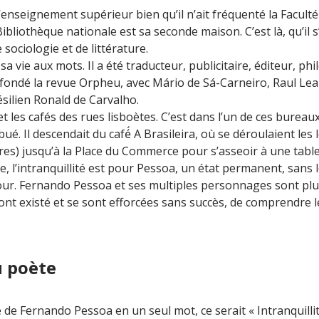
’enseignement supérieur bien qu’il n’ait fréquenté la Facult
ibliothèque nationale est sa seconde maison. C’est là, qu’il s
 sociologie et de littérature.
 sa vie aux mots. Il a été traducteur, publicitaire, éditeur, 
a fondé la revue Orpheu, avec Mário de Sá-Carneiro, Raul Lea
silien Ronald de Carvalho.
et les cafés des rues lisboètes. C’est dans l’un de ces bureaux
bué. Il descendait du café́ A Brasileira, où se déroulaient les 
ires) jusqu’à la Place du Commerce pour s’asseoir à une tab
e, l’intranquillité est pour Pessoa, un état permanent, sans 
jour. Fernando Pessoa et ses multiples personnages sont plus
 ont existé et se sont efforcées sans succès, de comprendre le
u poète
e de Fernando Pessoa en un seul mot, ce serait « Intranquillit