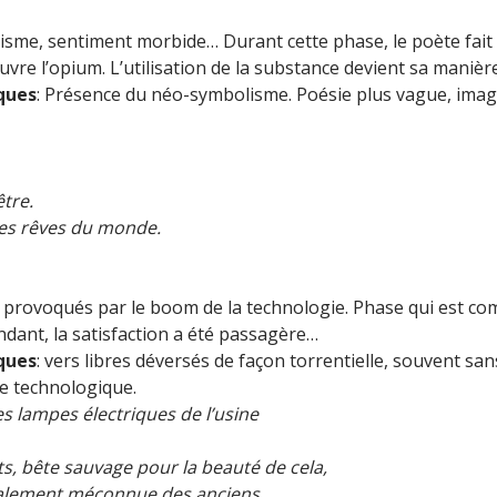
misme, sentiment morbide… Durant cette phase, le poète fait
vre l’opium. L’utilisation de la substance devient sa manière 
iques
: Présence du néo-symbolisme. Poésie plus vague, imag
être.
 les rêves du monde.
provoqués par le boom de la technologie. Phase qui est c
ndant, la satisfaction a été passagère…
iques
: vers libres déversés de façon torrentielle, souvent sa
de technologique.
s lampes électriques de l’usine
ts, bête sauvage pour la beauté de cela,
talement méconnue des anciens.