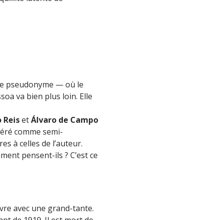
rme pseudonyme — où le
a va bien plus loin. Elle
 Reis
et
Álvaro de Campo
idéré comme semi-
s à celles de l’auteur.
ment pensent-ils ? C’est ce
vivre avec une grand-tante.
t de 1919. Il est mort de