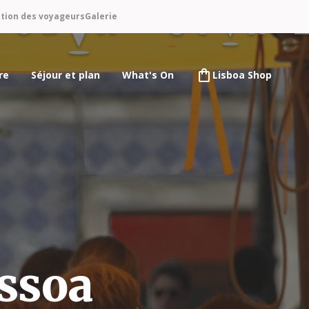
ntion des voyageurs
Galerie
re
Séjour et plan
What's On
Lisboa Shop
ssoa