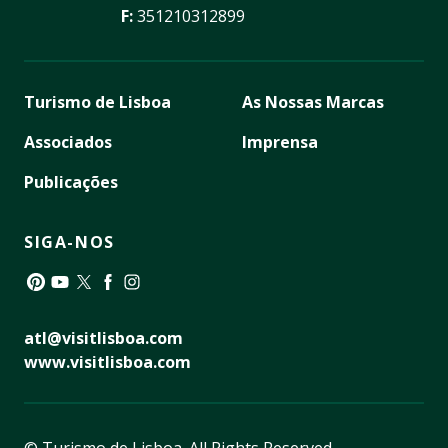
F:
351210312899
Turismo de Lisboa
As Nossas Marcas
Associados
Imprensa
Publicações
SIGA-NOS
Pinterest
YouTube
Twitter
Facebook
Instagram
atl@visitlisboa.com
www.visitlisboa.com
© Turismo de Lisboa.
All Rights Reserved