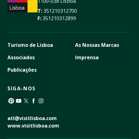
1100-038 Lisboa
T:
351210312700
F:
351210312899
Turismo de Lisboa
As Nossas Marcas
Associados
Imprensa
Publicações
SIGA-NOS
Pinterest
YouTube
Twitter
Facebook
Instagram
atl@visitlisboa.com
www.visitlisboa.com