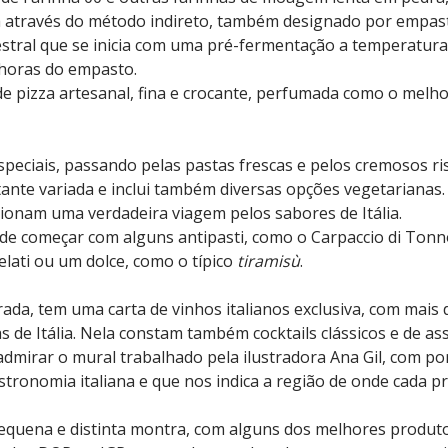
 através do método indireto, também designado por empasto
tral que se inicia com uma pré-fermentação a temperatura
 horas do empasto.
de pizza artesanal, fina e crocante, perfumada como o melho
especiais, passando pelas pastas frescas e pelos cremosos ri
tante variada e inclui também diversas opções vegetarianas
cionam uma verdadeira viagem pelos sabores de Itália.
e começar com alguns antipasti, como o Carpaccio di Tonno
lati ou um dolce, como o típico
tiramisù
.
rada, tem uma carta de vinhos italianos exclusiva, com mais 
s de Itália. Nela constam também cocktails clássicos e de as
admirar o mural trabalhado pela ilustradora Ana Gil, com p
astronomia italiana e que nos indica a região de onde cada 
quena e distinta montra, com alguns dos melhores produto