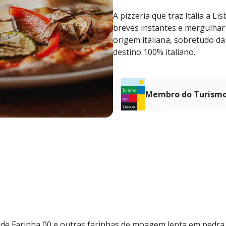
A pizzeria que traz Itália a L
breves instantes e mergulhar 
origem italiana, sobretudo da
destino 100% italiano.
Membro do Turismo
de Farinha 00 e outras farinhas de moagem lenta em pedra,