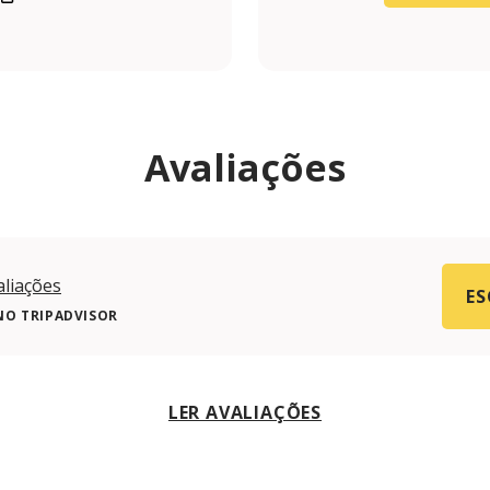
/pizzeriazerozero.pt
.com/pizzeriazerozero/
Avaliações
aliações
ES
NO TRIPADVISOR
LER AVALIAÇÕES