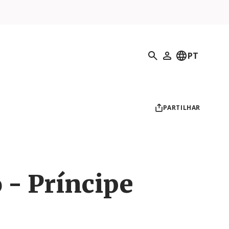
Pesquisar
PT
O meu perfil
PARTILHAR
 - Príncipe