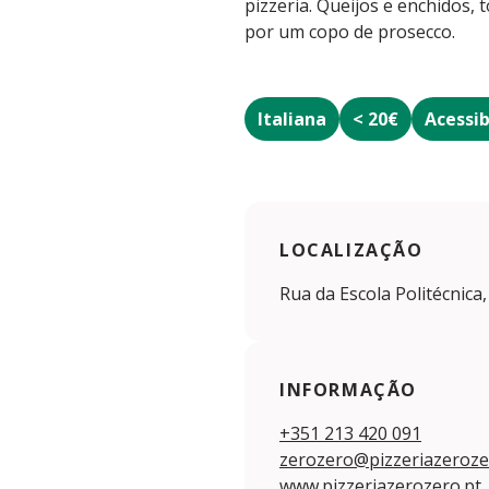
pizzeria. Queijos e enchidos
por um copo de prosecco.
Italiana
< 20€
Acessib
LOCALIZAÇÃO
Rua da Escola Politécnica,
INFORMAÇÃO
+351 213 420 091
zerozero@pizzeriazeroze
www.pizzeriazerozero.pt