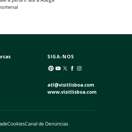
enomenal
rcas
SIGA-NOS
Pinterest
YouTube
Twitter
Facebook
Instagram
atl@visitlisboa.com
www.visitlisboa.com
dade
Cookies
Canal de Denúncias