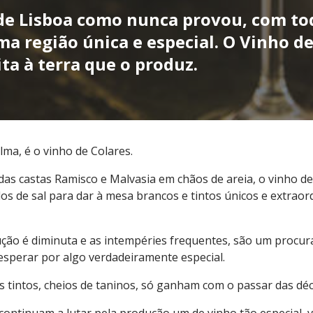
e Lisboa como nunca provou, com to
ma região única e especial. O Vinho d
ta à terra que o produz.
ma, é o vinho de Colares.
das castas Ramisco e Malvasia em chãos de areia, o vinho de
os de sal para dar à mesa brancos e tintos únicos e extraor
dução é diminuta e as intempéries frequentes, são um procu
esperar por algo verdadeiramente especial.
s tintos, cheios de taninos, só ganham com o passar das dé
ntinuam a lutar pela produção um de vinho tão especial, va