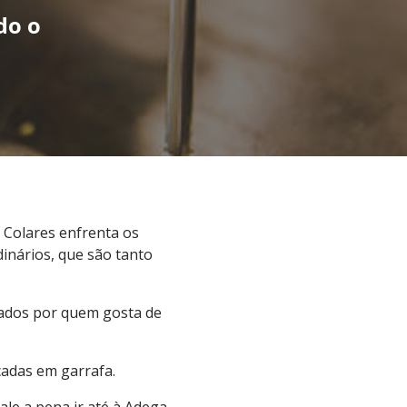
do o
e
 Colares enfrenta os
dinários, que são tanto
rados por quem gosta de
cadas em garrafa.
le a pena ir até à Adega