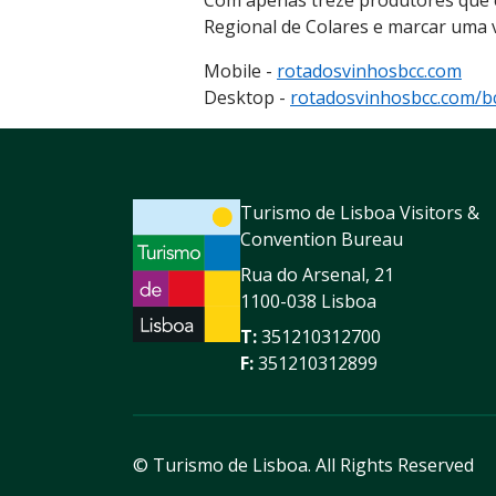
Regional de Colares e marcar uma v
Mobile -
rotadosvinhosbcc.com
Desktop -
rotadosvinhosbcc.com/b
Turismo de Lisboa Visitors &
Convention Bureau
Rua do Arsenal, 21
1100-038 Lisboa
T:
351210312700
F:
351210312899
© Turismo de Lisboa.
All Rights Reserved