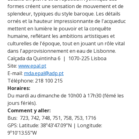
formes créent une sensation de mouvement et de
splendeur, typiques du style baroque. Les détails
ornés et la hauteur impressionnante de l'acqueduc
mettent en lumière le pouvoir et la conquête
humaine, reflétant les ambitions artistiques et
culturelles de l'époque, tout en jouant un rôle vital
dans l'approvisionnement en eau de Lisbonne.
Calçada da Quintinha 6 | 1070-225 Lisboa
Site:
www.epal.pt
E-mail:
mda.epal@adp.pt
Téléphone: 218 100 215
Horaires:
Du mardi au dimanche de 10h00 à 17h30 (fémé les
jours fériés).
Comment y aller:
Bus: 723, 742, 748, 751, 758, 753, 1716
GPS: Latitude: 38º43’47.09”N | Longitude:
9º10’13.55”W