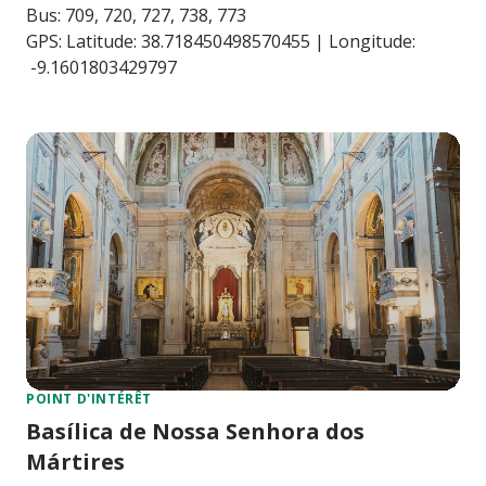
Bus: 709, 720, 727, 738, 773
GPS: Latitude: 38.718450498570455 | Longitude:
-9.1601803429797
POINT D'INTÉRÊT
Basílica de Nossa Senhora dos
Mártires