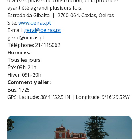
diverses phases de construction, et la propriété
ayant été agrandi plusieurs fois.
Estrada da Gibalta | 2760-064, Caxias, Oeiras
Site:
www.oeiras.pt
E-mail:
geral@oeiras.pt
geral@oeiras.pt
Téléphone: 214115062
Horaires:
Tous les jours
Été: 09h-21h
Hiver: 09h-20h
Comment y aller:
Bus: 1725
GPS: Latitude: 38º41'52.51N | Longitude: 9º16'29.52W