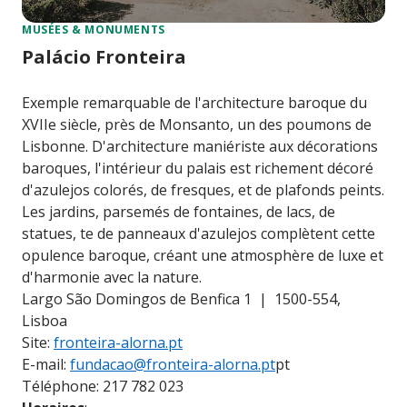
MUSÉES & MONUMENTS
Palácio Fronteira
Exemple remarquable de l'architecture baroque du
XVIIe siècle, près de Monsanto, un des poumons de
Lisbonne. D'architecture maniériste aux décorations
baroques, l'intérieur du palais est richement décoré
d'azulejos colorés, de fresques, et de plafonds peints.
Les jardins, parsemés de fontaines, de lacs, de
statues, te de panneaux d'azulejos complètent cette
opulence baroque, créant une atmosphère de luxe et
d'harmonie avec la nature.
Largo São Domingos de Benfica 1 | 1500-554,
Lisboa
Site:
fronteira-alorna.pt
E-mail:
fundacao@fronteira-alorna.pt
pt
Téléphone: 217 782 023