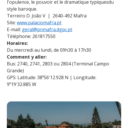
l'opulence, le pouvoir et le dramatique typiquesdu
style baroque.
Terreiro D. João V | 2640-492 Mafra
Site:
www.palaciomafra.pt
E-mail:
geral@pnmafra.dgpc.pt
Téléphone: 261817550
Horaires:
Du mercredi au lundi, de 09h30 à 17h30
Comment y aller:
Bus: 2740, 2741, 2803 ou 2804 (Terminal Campo
Grande)
GPS: Latitude: 38º56'12.928 N | Longitude:
9º19'32.885 W