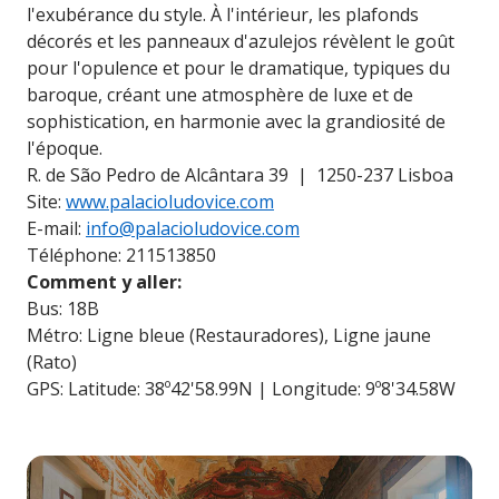
l'exubérance du style. À l'intérieur, les plafonds
décorés et les panneaux d'azulejos révèlent le goût
pour l'opulence et pour le dramatique, typiques du
baroque, créant une atmosphère de luxe et de
sophistication, en harmonie avec la grandiosité de
l'époque.
R. de São Pedro de Alcântara 39 | 1250-237 Lisboa
Site:
www.palacioludovice.com
E-mail:
info@palacioludovice.com
Téléphone: 211513850
Comment y aller:
Bus: 18B
Métro: Ligne bleue (Restauradores), Ligne jaune
(Rato)
GPS: Latitude: 38º42'58.99N | Longitude: 9º8'34.58W