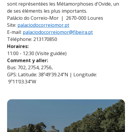
sont représentées les Métamorphoses d'Ovide, un
de ses éléments les plus importants.
Palácio do Correio-Mor | 2670-000 Loures
Site:
palaciodocorreiomor.pt
E-mail:
palaciodocorreiomor@fibeira.pt
Téléphone: 213170850
Horaires:
11:00 - 12:30 (Visite guidée)
Comment y aller:
Bus: 702, 2754, 2756,
GPS: Latitude: 38º49’39.24”N | Longitude:
9º11’03.34”W