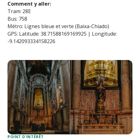
Comment y aller:
Tram: 28E
Bus: 758
Métro: Lignes bleue et verte (Baixa-Chiado)
GPS: Latitude: 38.71588169169925 | Longitude:
-9.142093334158226
POINT D'INTÉRÊT