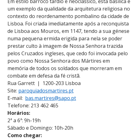
Em estilo barroco tardio e neoclássico, esta basílica é
um exemplo da qualidade da arquitetura religiosa no
contexto do reordenamento pombalino da cidade de
Lisboa. Foi criada imediatamente após a reconquista
de Lisboa aos Mouros, em 1147, tendo a sua génese
numa pequena ermida erigida para nela se poder
prestar culto à imagem de Nossa Senhora trazida
pelos Cruzados ingleses, que cedo foi invocada pelo
povo como Nossa Senhora dos Mártires em
memória de todos os soldados que morreram em
combate em defesa da fé cristã.
Rua Garrett | 1200-203 Lisboa
Site:
paroquiadosmartires.pt
E-mail:
bas.martires@sapo.pt
Telefone: 213 462 465
Horários:
2ª a 6ª: 9h-19h
Sábado e Domingo: 10h-20h
Como chegar: