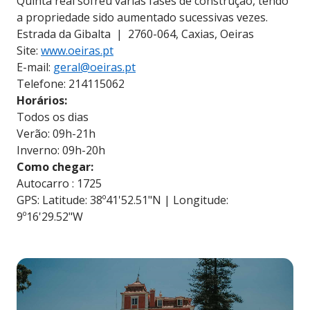
Quinta real sofreu várias fases de construção, tendo
a propriedade sido aumentado sucessivas vezes.
Estrada da Gibalta | 2760-064, Caxias, Oeiras
Site:
www.oeiras.pt
E-mail:
geral@oeiras.pt
Telefone: 214115062
Horários:
Todos os dias
Verão: 09h-21h
Inverno: 09h-20h
Como chegar:
Autocarro : 1725
GPS: Latitude: 38º41'52.51"N | Longitude:
9º16'29.52"W