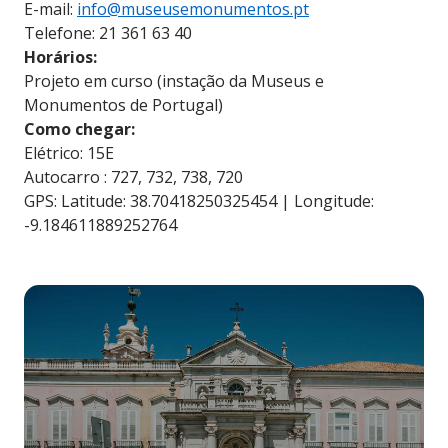
E-mail:
info@museusemonumentos.pt
Telefone: 21 361 63 40
Horários:
Projeto em curso (instação da Museus e
Monumentos de Portugal)
Como chegar:
Elétrico: 15E
Autocarro : 727, 732, 738, 720
GPS: Latitude: 38.70418250325454 | Longitude:
-9.184611889252764