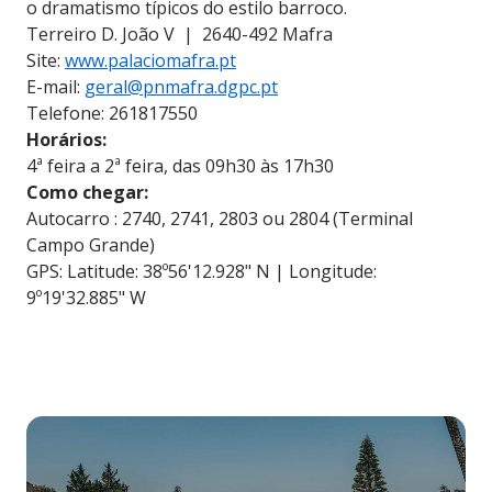
o dramatismo típicos do estilo barroco.
Terreiro D. João V | 2640-492 Mafra
Site:
www.palaciomafra.pt
E-mail:
geral@pnmafra.dgpc.pt
Telefone: 261817550
Horários:
4ª feira a 2ª feira, das 09h30 às 17h30
Como chegar:
Autocarro : 2740, 2741, 2803 ou 2804 (Terminal
Campo Grande)
GPS: Latitude: 38º56'12.928" N | Longitude:
9º19'32.885" W