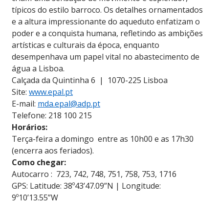
típicos do estilo barroco. Os detalhes ornamentados
e a altura impressionante do aqueduto enfatizam o
poder e a conquista humana, refletindo as ambições
artísticas e culturais da época, enquanto
desempenhava um papel vital no abastecimento de
água a Lisboa.
Calçada da Quintinha 6 | 1070-225 Lisboa
Site:
www.epal.pt
E-mail:
mda.epal@adp.pt
Telefone: 218 100 215
Horários:
Terça-feira a domingo entre as 10h00 e as 17h30
(encerra aos feriados).
Como chegar:
Autocarro : 723, 742, 748, 751, 758, 753, 1716
GPS: Latitude: 38º43’47.09”N | Longitude:
9º10’13.55”W