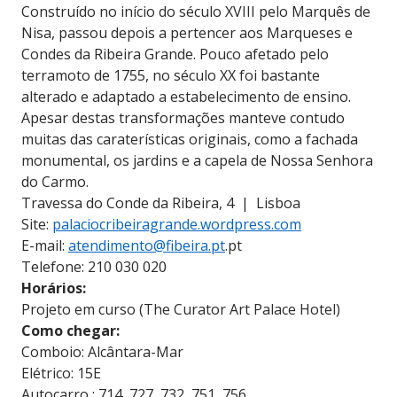
Construído no início do século XVIII pelo Marquês de
Nisa, passou depois a pertencer aos Marqueses e
Condes da Ribeira Grande. Pouco afetado pelo
terramoto de 1755, no século XX foi bastante
alterado e adaptado a estabelecimento de ensino.
Apesar destas transformações manteve contudo
muitas das caraterísticas originais, como a fachada
monumental, os jardins e a capela de Nossa Senhora
do Carmo.
Travessa do Conde da Ribeira, 4 | Lisboa
Site:
palaciocribeiragrande.wordpress.com
E-mail:
atendimento@fibeira.pt
.pt
Telefone: 210 030 020
Horários:
Projeto em curso (The Curator Art Palace Hotel)
Como chegar:
Comboio: Alcântara-Mar
Elétrico: 15E
Autocarro : 714, 727, 732, 751, 756