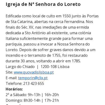
Igreja de Nª Senhora do Loreto
Edificada como local de culto em 1550 junto às Portas
de Sta Catarina, abertas na cerca Fernandina. Nos
finais do Séc. XV, nas imediações de uma ermida
dedicada a Sto António ali existente, uma colónia
Italiana suficientemente grande para formar uma
paróquia, passou a invocar a Nossa Senhora do
Loreto. Depois de sofrer graves danos devido a um
incendio e o terramoto de 1755, foi restaurado
durante 30 anos, voltando a abrir em 1785.
Largo do Chiado | 1200-108 Lisboa
Site:
www.quovadislisboa.pt
E-mail:
temporin@clix.pt
Telefone: 213 423 655
Horários:
2ª a Sábado: 9h-13h | 16h-20h
Domingo: 8h30-14h | 17h-21h