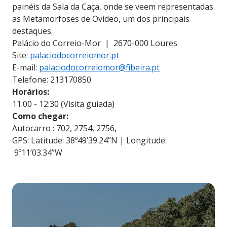
painéis da Sala da Caça, onde se veem representadas
as Metamorfoses de Ovídeo, um dos principais
destaques.
Palácio do Correio-Mor | 2670-000 Loures
Site:
palaciodocorreiomor.pt
E-mail:
palaciodocorreiomor@fibeira.pt
Telefone: 213170850
Horários:
11:00 - 12:30 (Visita guiada)
Como chegar:
Autocarro : 702, 2754, 2756,
GPS: Latitude: 38º49’39.24”N | Longitude:
9º11’03.34”W