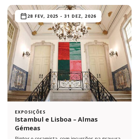
28 FEV, 2025
-
31 DEZ, 2026
EXPOSIÇÕES
Istambul e Lisboa – Almas
Gémeas
Pintor e ceramista, com incursões na gravura